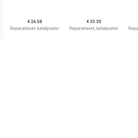
€ 26.58
€ 33.30
Reparatieset, katalysator
Reparatieset, katalysator
Repa
€ 26.32
€ 25.13
Reparatieset, katalysator
Reparatieset, katalysator
Repa