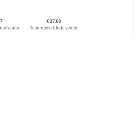
67
€ 27.88
atalysator
Reparatieset, katalysator
90
€ 31.22
atalysator
Reparatieset, katalysator