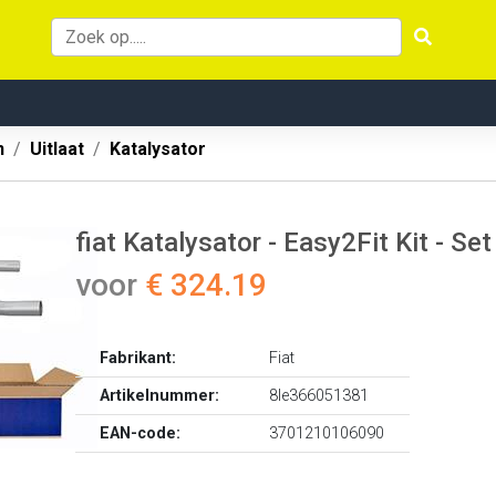
n
Uitlaat
Katalysator
fiat Katalysator - Easy2Fit Kit -
voor
€ 324.19
Fabrikant:
Fiat
Artikelnummer:
8le366051381
EAN-code:
3701210106090