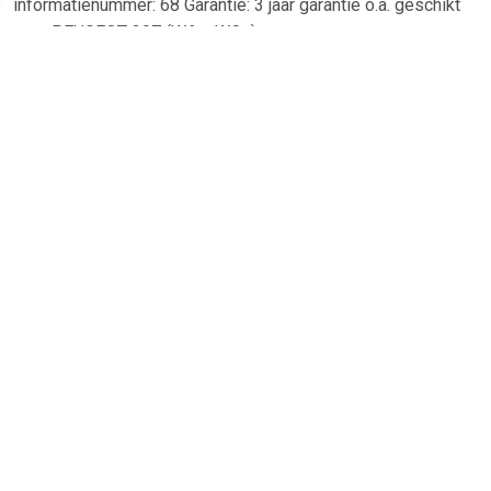
informatienummer: 68 Garantie: 3 jaar garantie o.a. geschikt
voor PEUGEOT 207 (WA_, WC_).
TERUG
Algemeen
Koopadvies, FAQ over?
Privacy Policy
Cookies
Disclaimer
Zakelijk
Webwinkel aansluiten