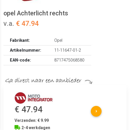
opel Achterlicht rechts
v.a.
€ 47.94
Fabrikant:
Opel
Artikelnummer:
11-11647-01-2
EAN-code:
8717475068580
€ 47.94
Verzenden: € 9.99
2-4 werkdagen