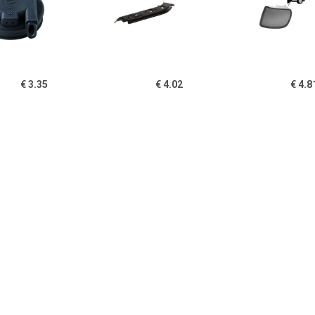
€ 3.35
€ 4.02
€ 4.8
Kap, koplamp
Koplamphouder
Verlengstuk
recht
€ 2.99
€ 113.67
€ 159.
plampAFDICHTING
Koplamp rechts
Koplamp r