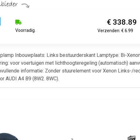
€ 338.89
Voorradig.
Verzenden: € 6.99
 Koplamp Inbouwplaats: Links bestuurderskant Lamptype: Bi-Xeno
ng: voor voertuigen met lichthoogteregeling (automatisch) aanvu
ullende informatie: Zonder stuurelement voor Xenon Links-/rech
oor AUDI A4 B9 (8W2. 8WC).