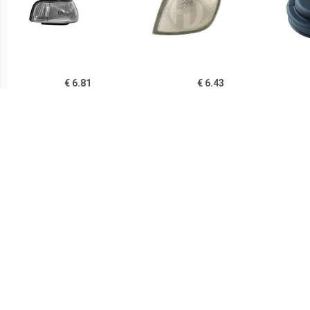
€ 6.81
€ 6.43
Standlicht Rechts Naast
Afdekking, koplamp
Koplamp Tyc
€ 9.48
€ 7.11
H4 lamp - Wit - PHILIPS
Breedtelicht links
Ko