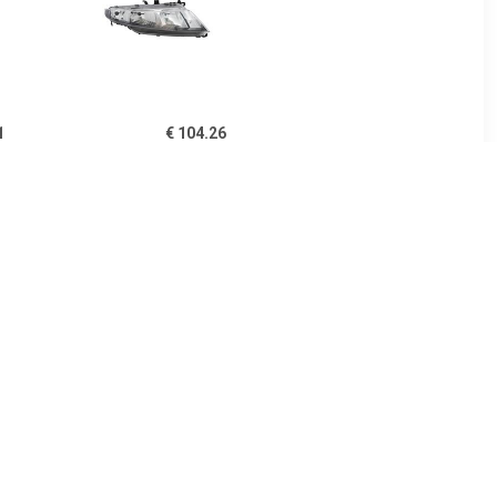
1
€ 104.26
 koplamp
Koplamp rechts
s
24
€ 77.43
echts
Koplamp links