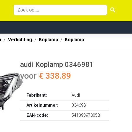
n
Verlichting
Koplamp
Koplamp
audi Koplamp 0346981
voor
€ 338.89
Fabrikant:
Audi
Artikelnummer:
0346981
EAN-code:
5410909730581