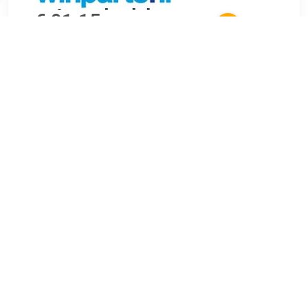
€ 91.15
Verzenden: € 6.99
Voorradig.
Garantie: 2 jaar Toepassing: Koplamp Inbouwplaats: Rechts
passagierskant Lamptype: H4 Uitvoering: voor voertuigen
met lichthoogteregeling (elektrisch) aanvullende informatie:
Met regelmotor voor LWR Links-/rechtsrijdend verkeer: Voor
rechtsrijdend verkeer Artikelnummer paar: 3367961 Geschikt
voor : NISSAN X-TRAIL I (T30).
TERUG