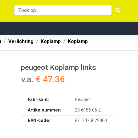
n
Verlichting
Koplamp
Koplamp
peugeot Koplamp links
v.a.
€ 47.36
Fabrikant:
Peugeot
Artikelnummer:
20-6156-05-2
EAN-code:
8717475022360