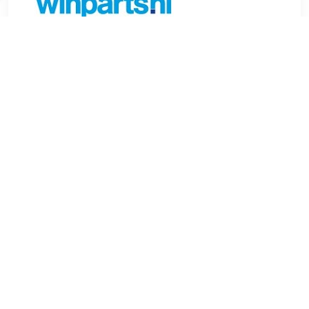
€ 9.08
Verzenden: € 6.99
Voorradig.
FEBI BILSTEIN Dichtingsring, versnellingsbakas
Binnendiameter [mm]:29,8 mm Gewicht (kg):0,009 kg Dikte
[mm]:7 mm Buitendiameter [mm]:42 mm Materiaal:FPM
(Fluor-Kautschuk)/ACM (Polyacryl-Kautschuk) , u.a. für
Mercedes-Benz Vito (W638), 2.2 liter, 102 pk (75 kW),
3/1999 tot 7/2003Mercedes-Benz Vito (W638), 2.2 liter, 122
pk (90 kW), 3/1999 tot 7/2003Mercedes-Benz V-Klasse
(638/2), 2.2 liter, 102 pk (75 kW), 3/1999 tot
7/2003Mercedes-Benz Vito (W638), 2.3 liter, 143 pk (105
kW), 12/1996 tot 7/2003Mercedes-Benz V-Klasse (638/2),
2.0 liter, 129 pk (95 kW), 2/1997 tot 7/2003Mercedes-Benz