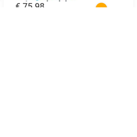
€ 75.98
Verzenden: € 6.99
Voorradig.
buitenvertanding wielzijde: 36 Garantie: 2 jaar
Voorgesmeerde homokineet Buitenvertanding wiel zijde: 36
Binnenvertanding. wielzijde: 27 Diameter o-ring [mm]: 52 o.a.
geschikt voor AUDI A1 Sportback (8XA. 8XF).
TERUG
Algemeen