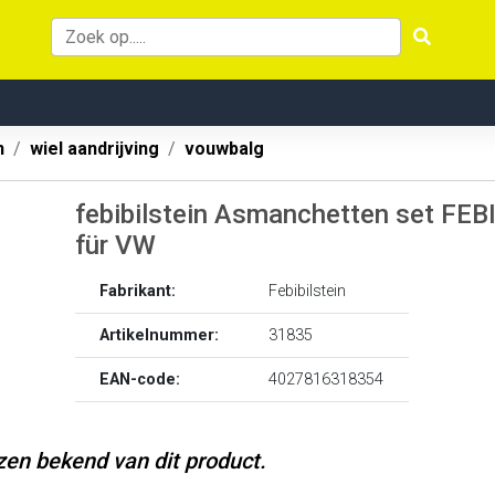
n
wiel aandrijving
vouwbalg
febibilstein Asmanchetten set FEBI
für VW
Fabrikant:
Febibilstein
Artikelnummer:
31835
EAN-code:
4027816318354
jzen bekend van dit product.