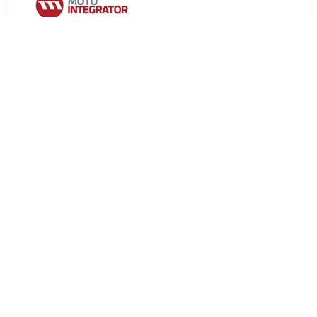
€ 3.97
Verzenden: € 9.99
2-4 werkdagen
€ 4.85
Verzenden: € 6.99
Voorradig.
LEMFÖRDER Reparatieset, wielophanging
Inbouwplaats:Onder Inbouwplaats:Vooras voor
artikelnummer:36922 01 voor artikelnummer:36921 01