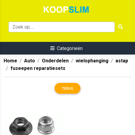
Categorieën
Home
Auto
Onderdelen
wielophanging
astap
fuseepen reparatiesets
TERUG