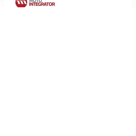
€ 4.41
Verzenden: € 9.99
2-4 werkdagen
€ 6.34
Verzenden: € 6.99
Voorradig.
FEBI BILSTEIN Draagarmrubber Dikte [mm]:27 mm
Draagarmtype:Driehoeksdraagarm Buitendiameter [mm]:24
mm Inbouwplaats:Midden Materiaal:Rubber/Metaal