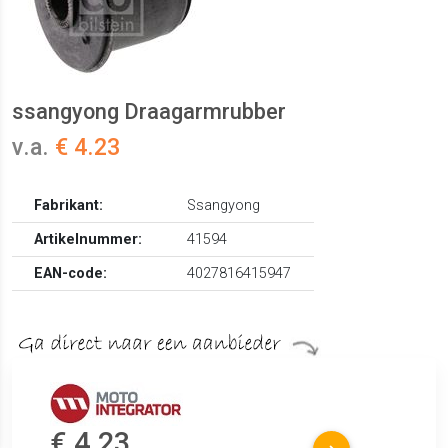
ssangyong Draagarmrubber
v.a.
€ 4.23
Fabrikant:
Ssangyong
Artikelnummer:
41594
EAN-code:
4027816415947
€ 4.23