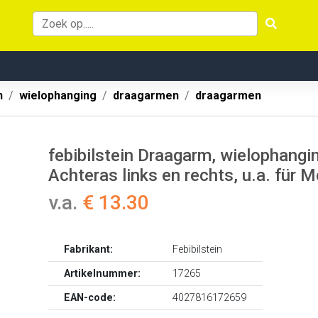
n
wielophanging
draagarmen
draagarmen
febibilstein Draagarm, wielophangi
Achteras links en rechts, u.a. für
v.a.
€ 13.30
Fabrikant:
Febibilstein
Artikelnummer:
17265
EAN-code:
4027816172659