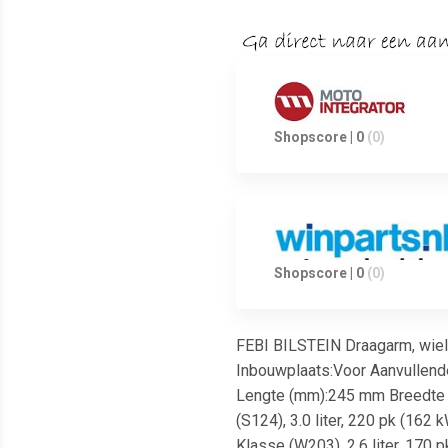
Shopscore | 0
(0)
Shopscore | 0
(0)
FEBI BILSTEIN Draagarm, wiel
Inbouwplaats:Voor Aanvullende
Lengte (mm):245 mm Breedte (
(S124), 3.0 liter, 220 pk (16
Klasse (W203), 2.6 liter, 170