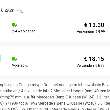
€ 13.30
2-4 werkdagen
Verzenden: € 9.99
€ 18.15
Voorradig.
Verzenden: € 6.99
ophanging Draagarmtype:Driehoeksdraagarm Inbouwplaats:Bovena
 artikelen / Aanvullende info 2:Met lager Hoogte (mm):40 mm Ma
mm):75 mm , u.a. für Mercedes-Benz E-Klasse (W124), 3.2 lite
2 kW), 9/1989 tot 8/1992Mercedes-Benz E-Klasse (W210), 3.0 li
 pk (125 kW), 5/2000 tot 2/2007Mercedes-Benz C-Klasse (S202),