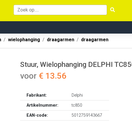
n
wielophanging
draagarmen
draagarmen
Stuur, Wielophanging DELPHI TC8
voor
€ 13.56
Fabrikant:
Delphi
Artikelnummer:
tc850
EAN-code:
5012759143667