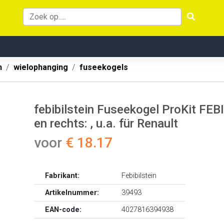
n
wielophanging
fuseekogels
febibilstein Fuseekogel ProKit FEB
en rechts: , u.a. für Renault
voor
€ 18.17
Fabrikant:
Febibilstein
Artikelnummer:
39493
EAN-code:
4027816394938