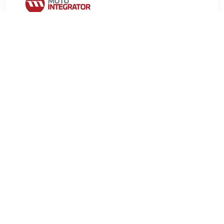
€ 9.79
Verzenden: € 9.99
2-4 werkdagen
€ 14.72
Verzenden: € 6.99
Voorradig.
MEYLE Fuseekogel MEYLE-ORIGINAL Quality
Inbouwplaats:Onder Aanvullend artikel/aanvullende
informatie:Met toebehoren Schroefdraadmaat:M12x1,5