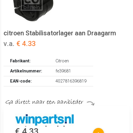
citroen Stabilisatorlager aan Draagarm
v.a.
€ 4.33
Fabrikant:
Citroen
Artikelnummer:
fe39681
EAN-code:
4027816396819
€ 4.33