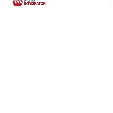
€ 3.05
Verzenden: € 9.99
2-4 werkdagen
€ 3.48
Verzenden: € 6.99
Voorradig.
FEBI BILSTEIN Stabilisatorlager aan draagarm
Inbouwplaats:Achteras links en rechts Gewicht (kg):0,08 kg ,
u.a. für Ford Mondeo III (BWY), 1.8 liter, 125 pk (92 kW),