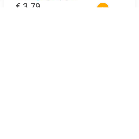
€ 3.79
Verzenden: € 6.99
Voorradig.
Garantie: 2 jaar Inbouwplaats: Achteras rechts
(passagierskant) Inbouwplaats: Achteras links
(bestuurderskant) Binnendiameter [mm]: 18 o.a. geschikt
voor MINI MINI (R56).
TERUG
Algemeen