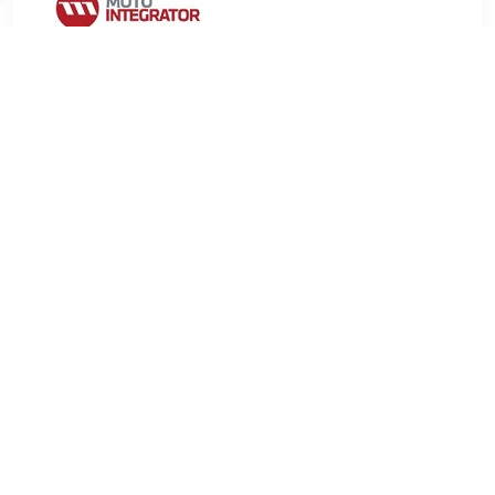
€ 3.81
Verzenden: € 9.99
2-4 werkdagen
€ 4.56
Verzenden: € 6.99
Voorradig.
MEYLE Stabilisatorlager aan draagarm MEYLE-ORIGINAL
Quality Inbouwplaats:Vooras rechts Vereist aantal stuks:2
Inbouwplaats:Vooras links Binnendiameter [mm]:21 mm