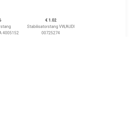
6
€ 1.02
rstang
Stabilisatorstang VW,AUDI
A 4005152
00725274
200277960
857407474,857407474
8
€ 8.21
ang ProKit
Stabilisatorstang ProKit
TEIN,
FEBI BILSTEIN,
ooras links
Inbouwplaats: Vooras links