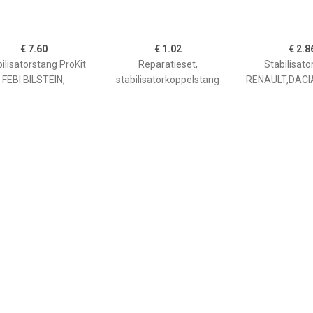
€ 7.60
€ 1.02
€ 2.8
ilisatorstang ProKit
Reparatieset,
Stabilisato
FEBI BILSTEIN,
stabilisatorkoppelstang
RENAULT,DACI
wplaats: Vooras links
00220625
6001547138,8
echts, u.a. für Skoda,
VW, Seat, Audi
€ 9.60
€ 5.82
€ 8.3
ilisatorstang ProKit
Stabilisatorstang ProKit
Stabilisatorst
FEBI BILSTEIN,
FEBI BILSTEIN,
FEBI BILS
ouwplaats: Achteras
Inbouwplaats: Vooras links
Inbouwplaats: V