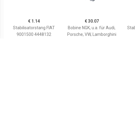
€ 1.14
€ 30.07
Stabilisatorstang FIAT
Bobine NGK, u.a. für Audi,
Stab
9001500 4448132
Porsche, VW, Lamborghini
Inbou
en r
€ 2.60
€ 0.87
Stabilisatorstang
Stabilisatorstang
Stab
RENAULT 4001505
CHRYSLER 00130360
7700799404,7700799404
05272324AB,05272324A
Inb