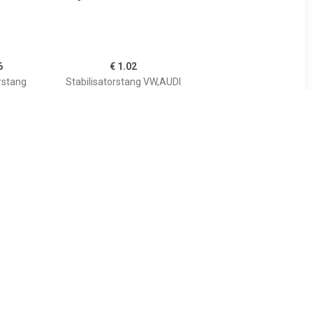
6
€ 1.02
rstang
Stabilisatorstang VW,AUDI
A 4005152
00725274
200277960
857407474,857407474
8
€ 8.21
ang ProKit
Stabilisatorstang ProKit
TEIN,
FEBI BILSTEIN,