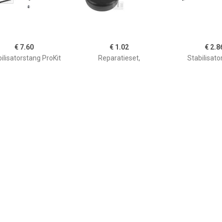
€ 7.60
€ 1.02
€ 2.8
ilisatorstang ProKit
Reparatieset,
Stabilisato
FEBI BILSTEIN,
stabilisatorkoppelstang
RENAULT,DACI
wplaats: Vooras links
00220625
6001547138,8
echts, u.a. für Skoda,
VW, Seat, Audi
€ 9.60
€ 5.82
€ 8.3
ilisatorstang ProKit
Stabilisatorstang ProKit
Stabilisatorst
FEBI BILSTEIN,
FEBI BILSTEIN,
FEBI BILS