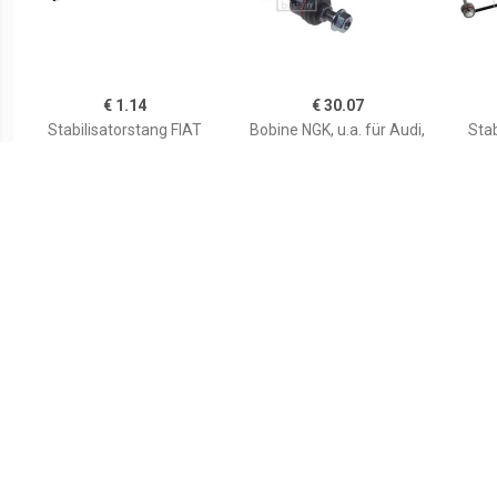
€ 1.14
€ 30.07
Stabilisatorstang FIAT
Bobine NGK, u.a. für Audi,
Stab
9001500 4448132
Porsche, VW, Lamborghini
Inbou
en r
€ 2.60
€ 0.87
Stabilisatorstang
Stabilisatorstang
Stab
RENAULT 4001505
CHRYSLER 00130360