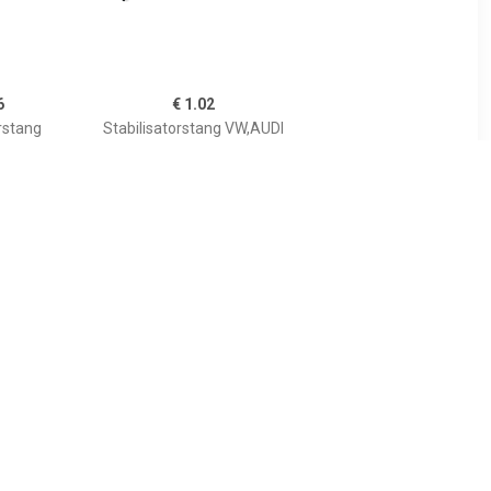
6
€ 1.02
rstang
Stabilisatorstang VW,AUDI
A 4005152
00725274
200277960
857407474,857407474
8
€ 8.21
ang ProKit
Stabilisatorstang ProKit
TEIN,
FEBI BILSTEIN,