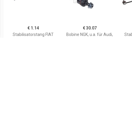
€ 1.14
€ 30.07
Stabilisatorstang FIAT
Bobine NGK, u.a. für Audi,
Stab
9001500 4448132
Porsche, VW, Lamborghini
Inbou
en r
€ 2.60
€ 0.87
Stabilisatorstang
Stabilisatorstang
Stab
RENAULT 4001505
CHRYSLER 00130360