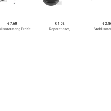
€ 7.60
€ 1.02
€ 2.8
ilisatorstang ProKit
Reparatieset,
Stabilisato
FEBI BILSTEIN,
stabilisatorkoppelstang
RENAULT,DACI
wplaats: Vooras links
00220625
6001547138,8
echts, u.a. für Skoda,
VW, Seat, Audi
€ 9.60
€ 5.82
€ 8.3
ilisatorstang ProKit
Stabilisatorstang ProKit
Stabilisatorst
FEBI BILSTEIN,
FEBI BILSTEIN,
FEBI BILS