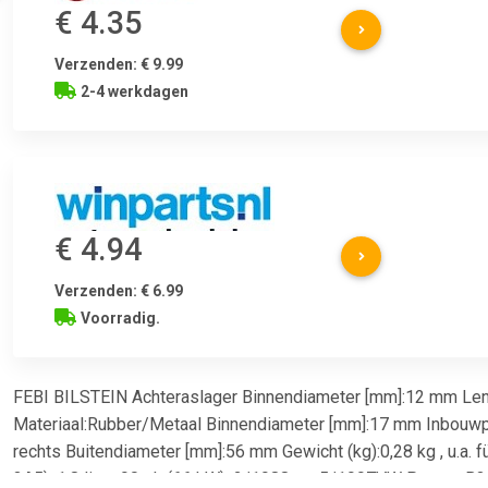
€ 4.35
Verzenden: € 9.99
2-4 werkdagen
€ 4.94
Verzenden: € 6.99
Voorradig.
FEBI BILSTEIN Achteraslager Binnendiameter [mm]:12 mm Le
Materiaal:Rubber/Metaal Binnendiameter [mm]:17 mm Inbouwpl
rechts Buitendiameter [mm]:56 mm Gewicht (kg):0,28 kg , u.a. 
3A5), 1.8 liter, 90 pk (66 kW), 2/1988 tot 5/1997VW Passat B3/B