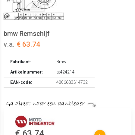
bmw Remschijf
v.a.
€ 63.74
Fabrikant:
Bmw
Artikelnummer:
at424214
EAN-code:
4006633314732
€ 63.74