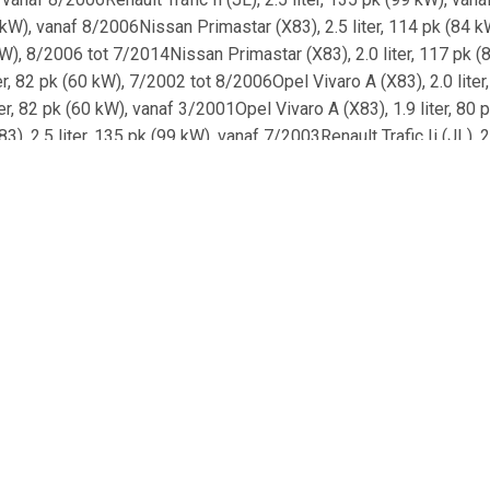
W), vanaf 8/2006Nissan Primastar (X83), 2.5 liter, 114 pk (84 kW),
W), 8/2006 tot 7/2014Nissan Primastar (X83), 2.0 liter, 117 pk (
ter, 82 pk (60 kW), 7/2002 tot 8/2006Opel Vivaro A (X83), 2.0 liter
liter, 82 pk (60 kW), vanaf 3/2001Opel Vivaro A (X83), 1.9 liter, 
3), 2.5 liter, 135 pk (99 kW), vanaf 7/2003Renault Trafic Ii (JL),
3), 1.9 liter, 101 pk (74 kW), 7/2002 tot 8/2006Renault Trafic Ii 
), 1.9 liter, 82 pk (60 kW), 8/2001 tot 7/2014Opel Vivaro A (X83),
 Trafic Ii (JL), 2.0 liter, 117 pk (86 kW), vanaf 8/2006Renault Tr
l Vivaro A (X83), 2.5 liter, 146 pk (107 kW), 8/2006 tot 7/2014Renau
 Trafic Ii (EL), 1.9 liter, 80 pk (59 kW), 9/2001 tot 7/2003Vauxhal
2006Renault Trafic Ii (EL), 1.9 liter, 101 pk (74 kW), vanaf 3/2001R
enault Trafic Ii (EL), 2.5 liter, 114 pk (84 kW), vanaf 8/2007Renault
E-Nummer:PAGID:54316Brake ENGINEERING:DI956242PAGID:
86479144BENDIX:562211BFERODO:DDF1623DELPHI:BG9031RS
F1623Csbs:1815202574sbs:1815203643FERODO:DDF1498sb