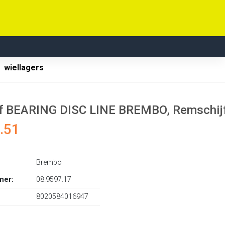
wiellagers
 BEARING DISC LINE BREMBO, Remschijftyp
.51
Brembo
mer:
08.9597.17
8020584016947