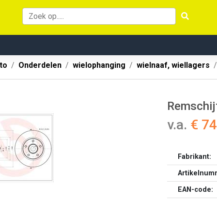
to
Onderdelen
wielophanging
wielnaaf, wiellagers
Remschijf
v.a.
€ 74
Fabrikant:
Artikelnum
EAN-code: