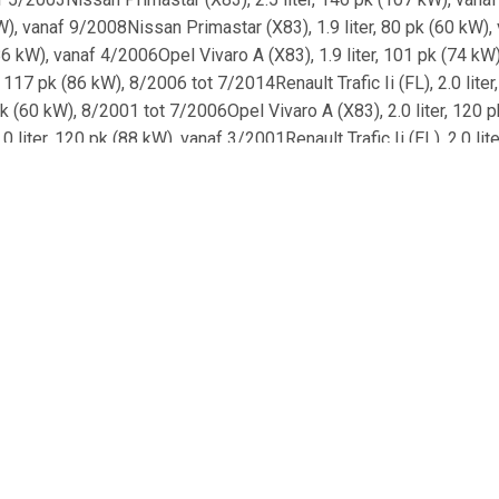
 vanaf 9/2008Nissan Primastar (X83), 1.9 liter, 80 pk (60 kW), van
86 kW), vanaf 4/2006Opel Vivaro A (X83), 1.9 liter, 101 pk (74 k
, 117 pk (86 kW), 8/2006 tot 7/2014Renault Trafic Ii (FL), 2.0 lite
80 pk (60 kW), 8/2001 tot 7/2006Opel Vivaro A (X83), 2.0 liter, 120
 2.0 liter, 120 pk (88 kW), vanaf 3/2001Renault Trafic Ii (EL), 2.0
(FL), 1.9 liter, 102 pk (75 kW), vanaf 3/2001Nissan Primastar (X83)
 2.0 liter, 90 pk (66 kW), 8/2006 tot 7/2014Opel Vivaro A (X83), 1.
afic Ii (EL), 2.0 liter, 90 pk (66 kW), vanaf 8/2006Nissan Primasta
lt Trafic Ii (EL), 2.0 liter, 114 pk (84 kW), vanaf 8/2006Renault Tr
l Vivaro A (X83), 1.9 liter, 101 pk (74 kW), 8/2001 tot 12/2006Renau
enault Trafic Ii (FL), 1.9 liter, 82 pk (60 kW), vanaf 3/2001Nissan
 Trafic Ii (FL), 2.0 liter, 90 pk (66 kW), vanaf 8/2006Renault Trafi
54537sbs:1815203658sbs:1815203910BRECO:BY7699VALEO:1
CJURID:562211Jsbs:17330FERODO:DDF1623-
s:1815202358sbs:1815203647ATE:24011201772BENDIX:562