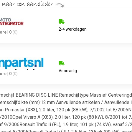
2-4 werkdagen
re | 0
(0)
Voorradig.
re | 0
(0)
chijf BEARING DISC LINE Remschijftype:Massief Centreringdia
emschijfdikte (mm):12 mm Aanvullende artikelen / Aanvullende inf
 Primastar (X83), 2.0 liter, 120 pk (88 kW), 7/2002 tot 8/2006Niss
2010Opel Vivaro A (X83), 2.0 liter, 120 pk (88 kW), 8/2001 tot 7/
f 9/2006Renault Trafic Ii (FL), 1.9 liter, 101 pk (74 kW), vanaf 3/
vanaf 8/2006Renault Trafic Ii (JL), 2.5 liter, 135 pk (99 kW), vana