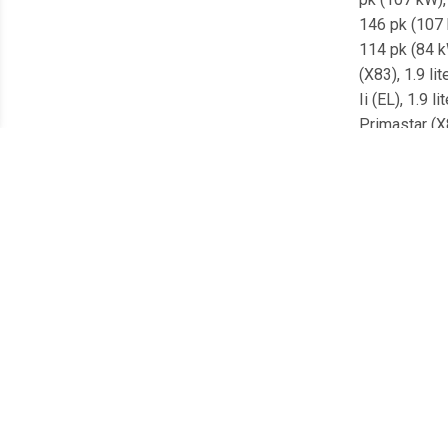
146 pk (107 k
114 pk (84 k
(X83), 1.9 li
Ii (EL), 1.9 
Primastar (X8
Primastar (X8
Vivaro A (X83
5/2003Renault
tot 8/2006Ope
3/2001Renault
kW), vanaf 8/
vanaf 8/2006R
3/2001 , O
1BOSCH:09
1FERODO:DD