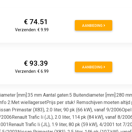
€ 74.51
AANBIEDING
Verzenden: € 9.99
€ 93.39
AANBIEDING
Verzenden: € 6.99
meter [mm]:35 mm Aantal gaten:5 Buitendiameter [mm]:280 mm 
o 2:Met wiellagersetPrijs per stuk! Remschijven moeten altijd paa
an Primastar (X83), 2.0 liter, 90 pk (66 kW), vanaf 9/2006Opel Vi
2006Renault Trafic Ii (JL), 2.0 liter, 114 pk (84 kW), vanaf 8/200
2001Renault Trafic Ii (JL), 1.9 liter, 80 pk (59 kW), 4/2001 tot 7/2
f 5/2003Nissan Primastar (X83), 2.5 liter, 146 pk (107 kW), vanaf 