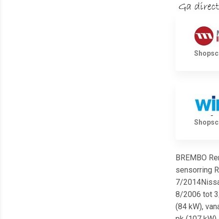
Shopsco
Shopsco
BREMBO Rems
sensorring R
7/2014Nissan
8/2006 tot 3/
(84 kW), vana
pk (107 kW), 