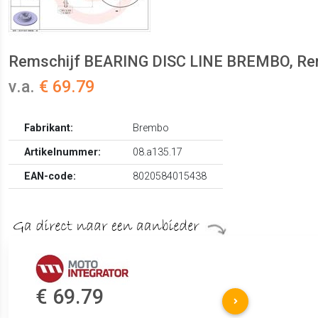
Remschijf BEARING DISC LINE BREMBO, Remsc
v.a.
€ 69.79
Fabrikant:
Brembo
Artikelnummer:
08.a135.17
EAN-code:
8020584015438
€ 69.79