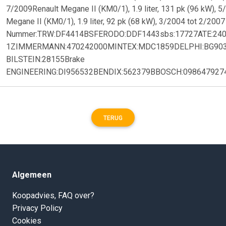
7/2009Renault Megane II (KM0/1), 1.9 liter, 131 pk (96 kW), 5
Megane II (KM0/1), 1.9 liter, 92 pk (68 kW), 3/2004 tot 2/2007
Nummer:TRW:DF4414BSFERODO:DDF1443sbs:17727ATE:24
1ZIMMERMANN:470242000MINTEX:MDC1859DELPHI:BG903
BILSTEIN:28155Brake
ENGINEERING:DI956532BENDIX:562379BBOSCH:098647927
TERUG
Algemeen
Koopadvies, FAQ over?
Privacy Policy
Cookies