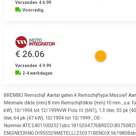
Verzenden: € 6.99
Voorradig.
€ 26.06
Verzenden: € 9.99
2-4 werkdagen
BREMBO Remschijf Aantal gaten:4 Remschijftype:Massief Aan
Minimale dikte (mm):8 mm Remschijfdikte (mm):10 mm , u.a. für 
kW), 10/1994 tot 12/1999VW Polo III (6N1), 1.3 liter, 55 pk (4
liter, 64 pk (47 kW), 10/1994 tot 10/1999 , OE-
Nummer:ATE:24011002321sbs:1815204776BRECO:BS7508
ENGINEERING:DI955529METELLI:230371BENDIX:561980Bs