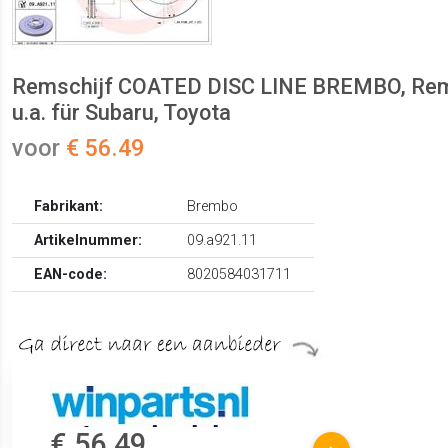
Remschijf COATED DISC LINE BREMBO, Remsc
u.a. für Subaru, Toyota
voor
€ 56.49
Fabrikant:
Brembo
Artikelnummer:
09.a921.11
EAN-code:
8020584031711
€ 56.49