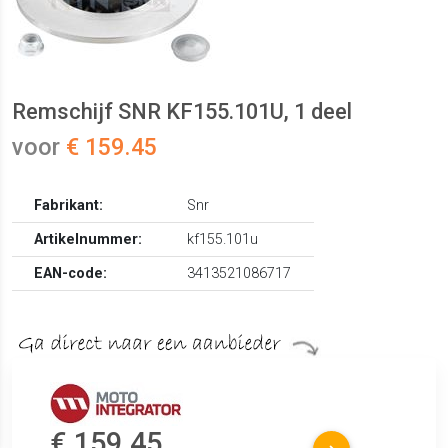
Remschijf SNR KF155.101U, 1 deel
voor
€ 159.45
Fabrikant:
Snr
Artikelnummer:
kf155.101u
EAN-code:
3413521086717
€ 159.45