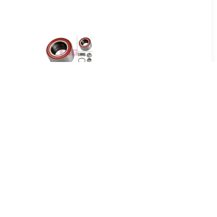
85
€ 19.26
F, u.a. für
Wiellagerset FAG, u.a. für
udi, Seat
VW, Audi, Seat, Skoda