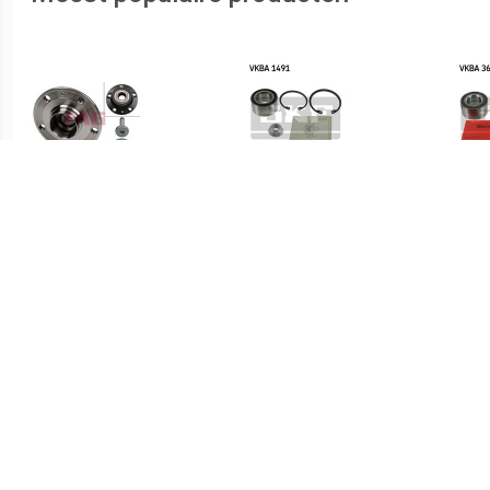
€ 50.22
€ 32.40
Wiellagerset FAG, u.a. für
Wiellagerset SKF, u.a. für
Wiel
VW, Audi, Seat, Skoda
VW, Seat
Ren