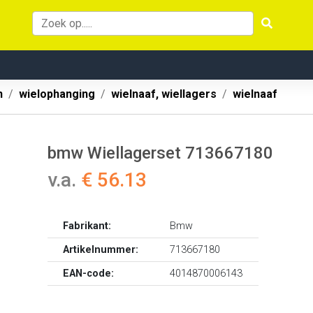
n
wielophanging
wielnaaf, wiellagers
wielnaaf
bmw Wiellagerset 713667180
v.a.
€ 56.13
Fabrikant:
Bmw
Artikelnummer:
713667180
EAN-code:
4014870006143