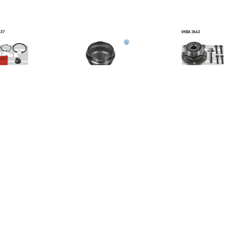
€ 25.92
€ 1.26
€ 66.
lagerset SKF, u.a. für
Beschermingsdeksel,
Wiellagerset SK
ault, Dacia, Nissan,
wielnaaf MEYLE-ORIGINAL
VW, Skoda, A
Mercedes-Benz
Quality MEYLE,
Inbouwplaats: Achteras: ,
u.a. für VW, Seat, Audi