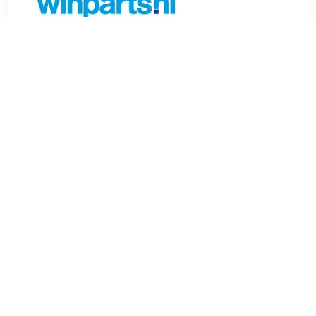
€ 43.59
Verzenden: € 6.99
Voorradig.
FEBI BILSTEIN Wiellagerset Aanvullende artikelen /
Aanvullende info 2:Wiellager geïntegreerd in weillager Steek
wielbouten (mm):112 mm Aantal gaten:5 Buitendiameter
[mm]:136 mm Gewicht (kg):1,91 kg Aanvullend
artikel/aanvullende informatie:Met montagemateriaal
Aanvullende artikelen / Aanvullende info 2:Met wielnaaf
Breedte (mm):136 mm Lageruitvoering:Haakse kogellager
Binnendiameter [mm]:30 mm Inbouwplaats:Achteras links en
rechts Dikte [mm]:68 mm , u.a. für Audi Q2 (GAB, GAG), 1.0
liter, 110 pk (81 kW), vanaf 8/2020VW Jetta IV (162, 163,
AV2, AV3), 1.2 liter, 105 pk (77 kW), 10/2010 tot