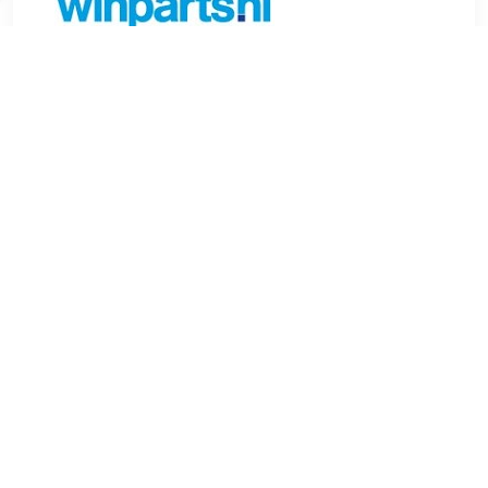
€ 18.47
Verzenden: € 6.99
Voorradig.
FEBI BILSTEIN Wiellagerset Buitendiameter [mm]:50 mm
Binnendiameter [mm]:21,5 mm Aanvullend
artikel/aanvullende informatie:Met montagemateriaal
Breedte (mm):18,5 mm Buitendiameter [mm]:65,25 mm
Inbouwplaats:Vooras links en rechts Voor OE nummer:126
330 00 51 Lageruitvoering:Kegellager Gewicht (kg):0,58 kg
Binnendiameter [mm]:35 mm , u.a. für Mercedes-Benz S-
Klasse (C126), 4.9 liter, 252 pk (185 kW), 8/1987 tot
6/1991Mercedes-Benz 123 (W123), 2.7 liter, 185 pk (136
kW), 2/1976 tot 11/1985Mercedes-Benz S-Klasse (W126),
4.9 liter, 231 pk (170 kW), 12/1979 tot 8/1985Mercedes-