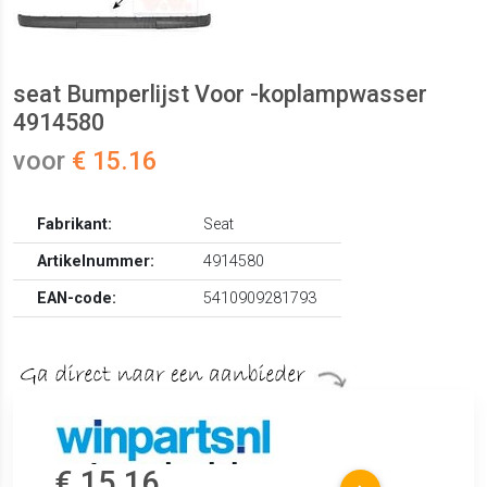
seat Bumperlijst Voor -koplampwasser
4914580
voor
€ 15.16
Fabrikant:
Seat
Artikelnummer:
4914580
EAN-code:
5410909281793
€ 15.16