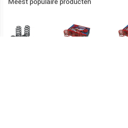
Meest populaire producten
€ 119.99
€ 99.99
H&R Verlagingsveren
AutoStyle verlagingsveren
AutoS
BMW 3 E46 Sedan/Cabrio
Peugeot 309
Aud
2WD 3/98- 35mm (enkel
1.6GTi/1.9GTi 87-2/93
2.
vooras)
25mm excl. 16v
20