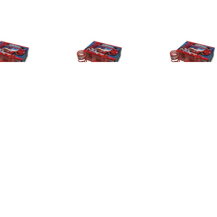
€ 146.99
€ 74.99
€ 65.
tyle verlagingsveren
AutoStyle verlagingsveren
AutoStyle verl
i A3 8P Sportback
Citroën Xsara Picasso
Citroën AX GT
0FSi/1.6TDi/1.9TDi
1.6i/1.8i 16v 02/2000-
1986-12/199
04-09/2012 30mm
01/2011 35mm