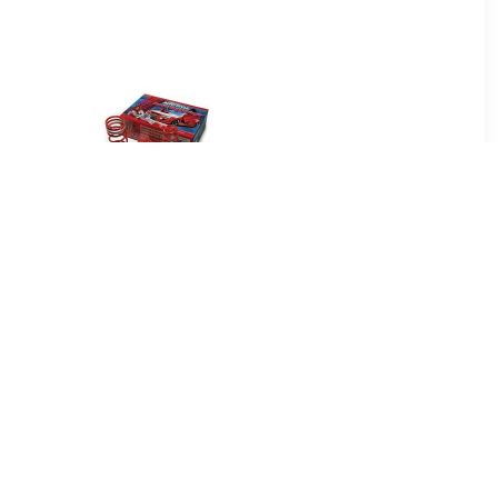
99
€ 87.99
agingsveren
AutoStyle verlagingsveren
/GTi/Sport
Citroën Saxo 1.0/1.1i
8- 40mm
04/1996-2004 50mm