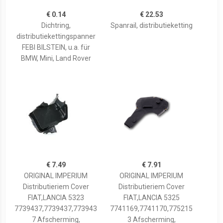
€ 0.14
€ 22.53
Dichtring,
Spanrail, distributieketting
distributiekettingspanner
FEBI BILSTEIN, u.a. für
BMW, Mini, Land Rover
€ 7.49
€ 7.91
ORIGINAL IMPERIUM
ORIGINAL IMPERIUM
Distributieriem Cover
Distributieriem Cover
FIAT,LANCIA 5323
FIAT,LANCIA 5325
7739437,7739437,773943
7741169,7741170,775215
7 Afscherming,
3 Afscherming,