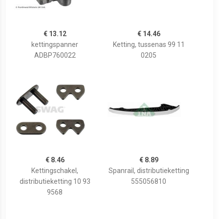
€ 13.12
€ 14.46
kettingspanner
Ketting, tussenas 99 11
ADBP760022
0205
€ 8.46
€ 8.89
Kettingschakel,
Spanrail, distributieketting
distributieketting 10 93
555056810
9568