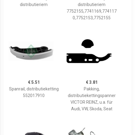
distributieriem
distributieriem
7752155,7741169,774117
0,7752153,7752155
€ 5.51
€ 3.81
Spanrail, distributieketting
Pakking,
552017910
distributiekettingspanner
VICTOR REINZ, u.a. für
Audi, VW, Skoda, Seat