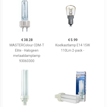
€ 38.28
€ 5.99
MASTERColour CDM-T
Koelkastlamp E14 15W
Elite - Halogeen
110Lm 2-pack -
metaaldamplamp
93060300