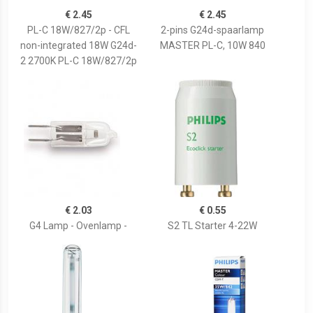
€ 2.45
€ 2.45
PL-C 18W/827/2p - CFL
2-pins G24d-spaarlamp
non-integrated 18W G24d-
MASTER PL-C, 10W 840
2 2700K PL-C 18W/827/2p
€ 2.03
€ 0.55
G4 Lamp - Ovenlamp -
S2 TL Starter 4-22W