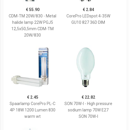
€ 55.90
€ 2.84
CDM-TM 20W/830 - Metal
CorePro LEDspot 4-35W
halide lamp 22W PGJ5
GU10 827 36D DIM
12,5x50,5mm CDM-TM
20W/830
€ 2.45
€ 22.82
Spaarlamp CorePro PL-C
SON 70W-I - High pressure
4P 18W 1200 Lumen 830
sodium lamp 70W E27
warm wt
SON 70W-I