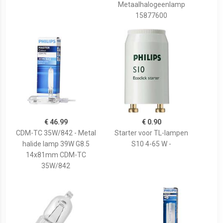
Metaalhalogeenlamp
15877600
€ 46.99
€ 0.90
CDM-TC 35W/842 - Metal
Starter voor TL-lampen
halide lamp 39W G8.5
S10 4-65 W -
14x81mm CDM-TC
35W/842