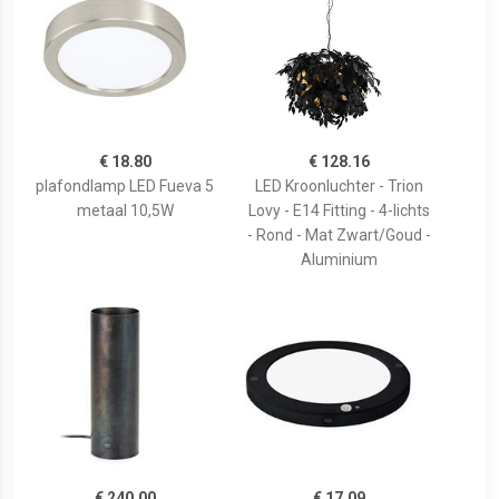
€ 18.80
€ 128.16
plafondlamp LED Fueva 5
LED Kroonluchter - Trion
metaal 10,5W
Lovy - E14 Fitting - 4-lichts
- Rond - Mat Zwart/Goud -
Aluminium
€ 240.00
€ 17.09