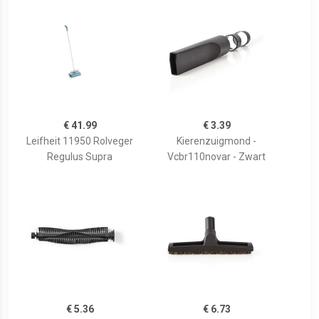
€ 41.99
€ 3.39
Leifheit 11950 Rolveger
Kierenzuigmond -
Regulus Supra
Vcbr110novar - Zwart
€ 5.36
€ 6.73