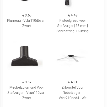
€ 3.65
€ 4.48
Plumeau - Vcbr110dbvar -
Pistoolgreep voor
Zwart
Stofzuiger | 35 mm |
Schroefring + Klikring
€ 3.52
€ 4.31
Meubelzuigmond Voor
Zijborstel Voor
Stofzuiger - Vcun110var -
Robotveger -
Zwart
Vcbr210ned4 - Wit