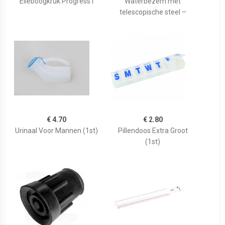
Elleboogkruk Progress I
Waterbezem met
telescopische steel –
€ 4.70
€ 2.80
Urinaal Voor Mannen (1st)
Pillendoos Extra Groot
(1st)