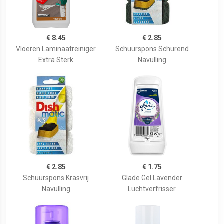
€ 8.45
€ 2.85
Vloeren Laminaatreiniger
Schuurspons Schurend
Extra Sterk
Navulling
€ 2.85
€ 1.75
Schuurspons Krasvrij
Glade Gel Lavender
Navulling
Luchtverfrisser