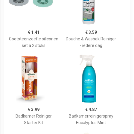
€ 1.41
€ 3.59
Gootsteenzeefje siliconen
Douche & Wasbak Reiniger
set a 2 stuks
- iedere dag
€ 3.99
€ 4.87
Badkamer Reiniger
Badkamerreinigerspray
Starter Kit
Eucalyptus Mint