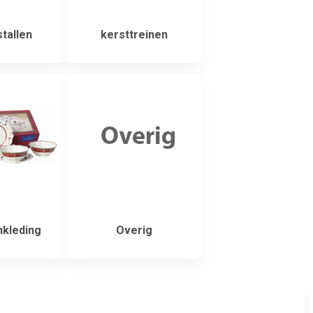
tallen
kersttreinen
nkleding
Overig