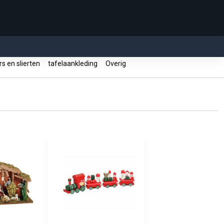
rs en slierten
tafelaankleding
Overig