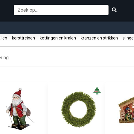
allen
kersttreinen
kettingen en kralen
kranzen en strikken
slinge
ering