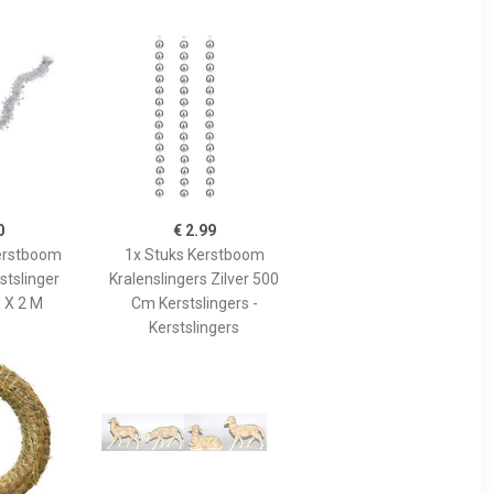
0
€ 2.99
Kerstboom
1x Stuks Kerstboom
stslinger
Kralenslingers Zilver 500
m X 2 M
Cm Kerstslingers -
Kerstslingers