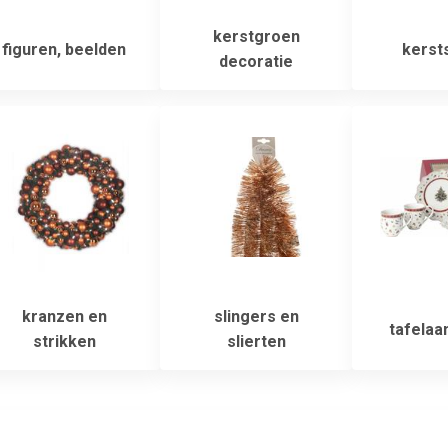
kerstgroen
figuren, beelden
kersts
decoratie
kranzen en
slingers en
tafelaa
strikken
slierten