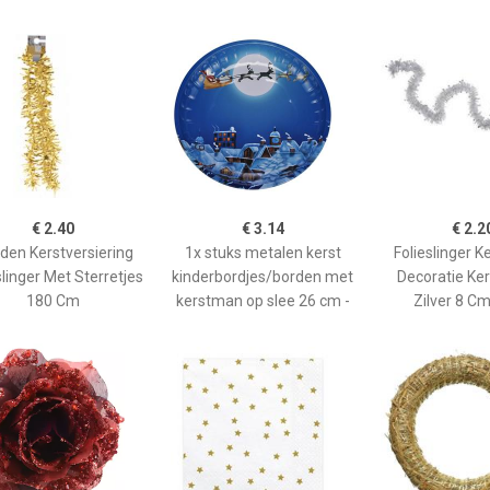
€ 2.40
€ 3.14
€ 2.2
den Kerstversiering
1x stuks metalen kerst
Folieslinger 
slinger Met Sterretjes
kinderbordjes/borden met
Decoratie Ker
180 Cm
kerstman op slee 26 cm -
Zilver 8 C