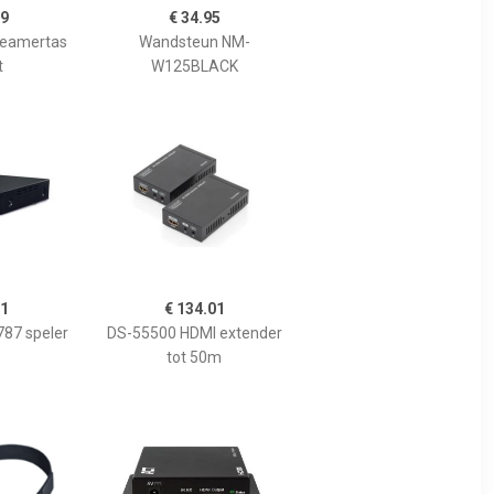
99
€ 34.95
eamertas
Wandsteun NM-
t
W125BLACK
71
€ 134.01
87 speler
DS-55500 HDMI extender
tot 50m