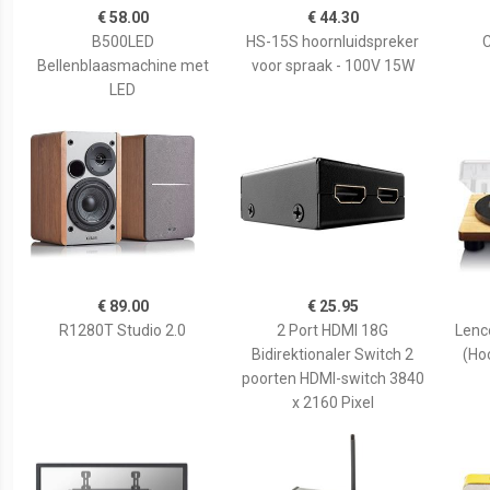
€ 58.00
€ 44.30
B500LED
HS-15S hoornluidspreker
C
Bellenblaasmachine met
voor spraak - 100V 15W
LED
€ 89.00
€ 25.95
R1280T Studio 2.0
2 Port HDMI 18G
Lenc
Bidirektionaler Switch 2
(Ho
poorten HDMI-switch 3840
x 2160 Pixel