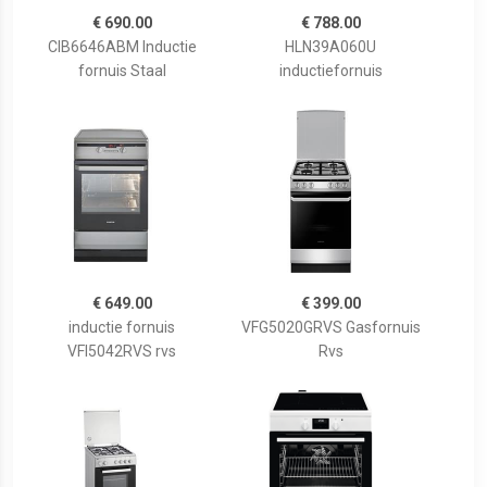
€ 690.00
€ 788.00
CIB6646ABM Inductie
HLN39A060U
fornuis Staal
inductiefornuis
€ 649.00
€ 399.00
inductie fornuis
VFG5020GRVS Gasfornuis
VFI5042RVS rvs
Rvs