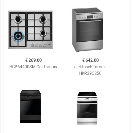
€ 269.00
€ 642.00
HGB64400SM Gasfornuis
elektrisch fornuis
HKR39C250