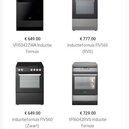
€ 649.00
€ 777.00
VFI5042ZWA Inductie
inductiefornuis FIV560
fornuis
(RVS)
€ 649.00
€ 729.00
inductiefornuis FIV560
VFI6042RVS inductie
(Zwart)
fornuis