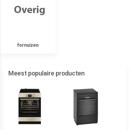
fornuizen
Meest populaire producten