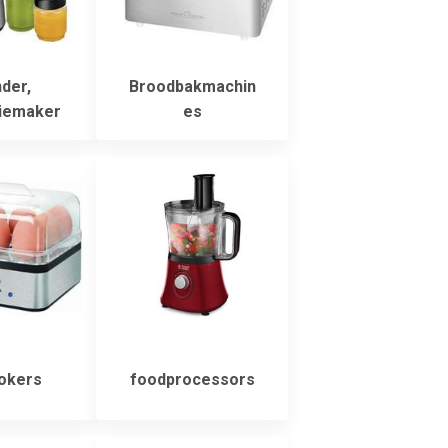
der,
Broodbakmachin
iemaker
es
okers
foodprocessors