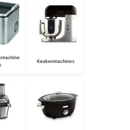
esmachine
Keukenmachines
s