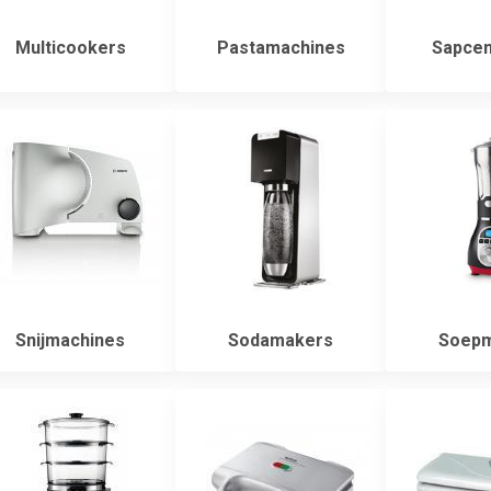
Multicookers
Pastamachines
Sapcen
Snijmachines
Sodamakers
Soepm