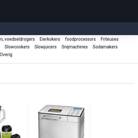
, voedseldrogers
Eierkokers
foodprocessors
Friteuses
e
Slowcookers
Slowjuicers
Snijmachines
Sodamakers
Overig