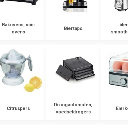
Bakovens, mini
blen
Biertaps
ovens
smooth
Droogautomaten,
Citruspers
Eierk
voedseldrogers