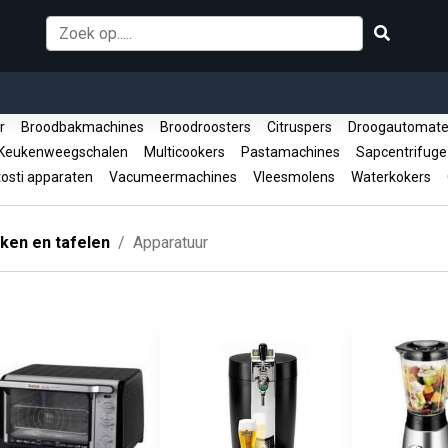
er
Broodbakmachines
Broodroosters
Citruspers
Droogautomaten
eukenweegschalen
Multicookers
Pastamachines
Sapcentrifug
osti apparaten
Vacumeermachines
Vleesmolens
Waterkokers
ken en tafelen
Apparatuur