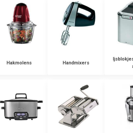
Ijsblokj
Hakmolens
Handmixers