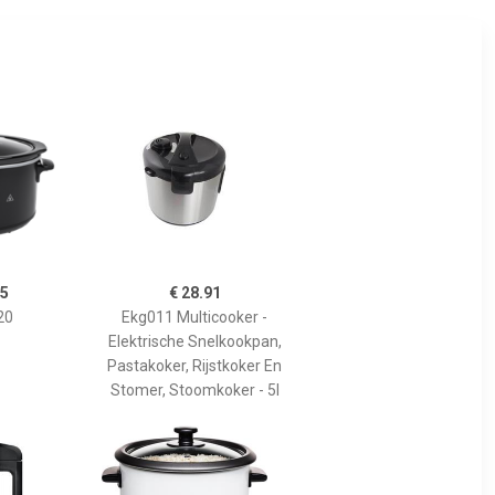
95
€ 28.91
20
Ekg011 Multicooker -
Elektrische Snelkookpan,
Pastakoker, Rijstkoker En
Stomer, Stoomkoker - 5l