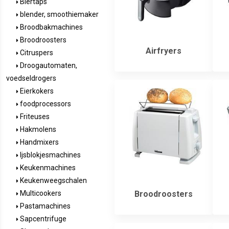
Biertaps
blender, smoothiemaker
Broodbakmachines
Broodroosters
Airfryers
Citruspers
Droogautomaten,
voedseldrogers
Eierkokers
foodprocessors
Friteuses
Hakmolens
Handmixers
Ijsblokjesmachines
Keukenmachines
Keukenweegschalen
Broodroosters
Multicookers
Pastamachines
Sapcentrifuge