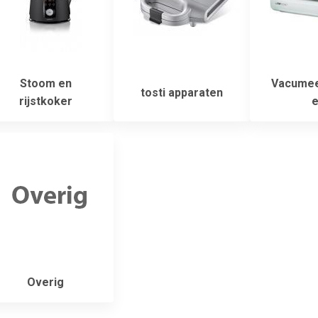
Stoom en
Vacumee
tosti apparaten
rijstkoker
e
Overig