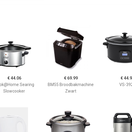
€ 44.06
€ 69.99
€ 44.
ok@Home Searing
BM55 Broodbakmachine
VS-39
Slowcooker
Zwart