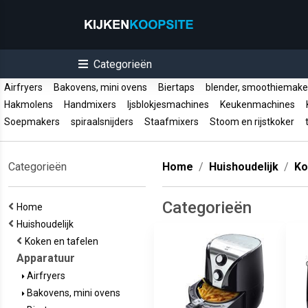
Categorieën
Airfryers
Bakovens, mini ovens
Biertaps
blender, smoothiemak
Hakmolens
Handmixers
Ijsblokjesmachines
Keukenmachines
K
Soepmakers
spiraalsnijders
Staafmixers
Stoom en rijstkoker
t
Categorieën
Home
Huishoudelijk
Ko
Categorieën
Home
Huishoudelijk
Koken en tafelen
Apparatuur
Airfryers
Bakovens, mini ovens