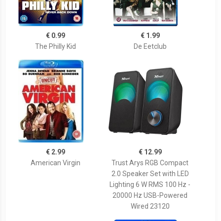
€ 0.99
€ 1.99
The Philly Kid
De Eetclub
€ 2.99
€ 12.99
American Virgin
Trust Arys RGB Compact
2.0 Speaker Set with LED
Lighting 6 W RMS 100 Hz -
20000 Hz USB-Powered
Wired 23120