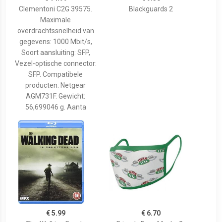
Clementoni C2G 39575.
Blackguards 2
Maximale
overdrachtssnelheid van
gegevens: 1000 Mbit/s,
Soort aansluiting: SFP,
Vezel-optische connector:
SFP. Compatibele
producten: Netgear
AGM731F. Gewicht:
56,699046 g. Aanta
€ 5.99
€ 6.70