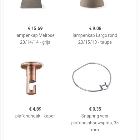
€ 15.69
€ 9.08
lampenkap Melrose
lampenkap Largo rond
20/14/14 - grijs
20/15/13 - taupe
€ 4.89
€ 0.35
plafondhaak - koper
Snapring voor
plafondinbouwspots, 35
mm