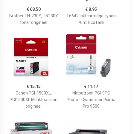
€ 68.50
€ 8.95
Brother TN-230Y, TN230Y
T6642 inktcartridge cyaan
toner origineel
70ml EcoTank
€ 15.15
€ 11.17
Canon PGI-1500XL,
Inktpatroon PGI-9PC
PGI1500XL M inktpatroon
Photo - Cyaan voor Pixma
origineel
Pro 9500