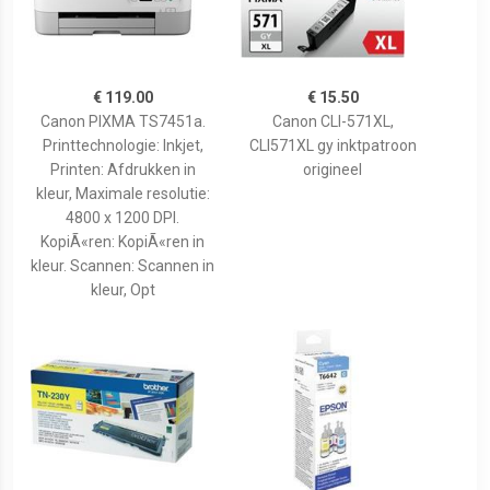
€ 119.00
€ 15.50
Canon PIXMA TS7451a.
Canon CLI-571XL,
Printtechnologie: Inkjet,
CLI571XL gy inktpatroon
Printen: Afdrukken in
origineel
kleur, Maximale resolutie:
4800 x 1200 DPI.
KopiÃ«ren: KopiÃ«ren in
kleur. Scannen: Scannen in
kleur, Opt