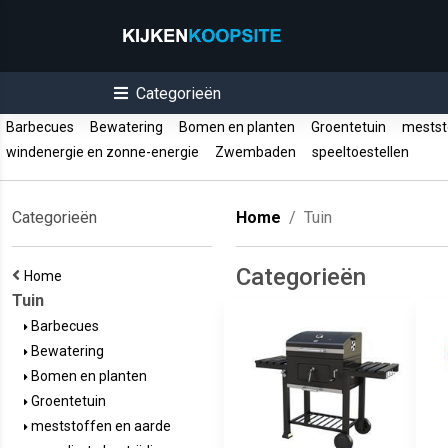
Categorieën
Barbecues
Bewatering
Bomen en planten
Groentetuin
mestst
windenergie en zonne-energie
Zwembaden
speeltoestellen
Categorieën
Home
Tuin
Categorieën
Home
Tuin
Barbecues
Bewatering
Bomen en planten
Groentetuin
meststoffen en aarde