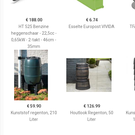
€ 188.00
€ 6.74
HT 525 Benzine
Esselte Europost VIVIDA
TF
heggenschaar - 22,5cc -
0,65kW - 2-takt - 46cm -
35mm
€ 59.90
€ 126.99
Kunststof regenton, 210
Houtlook Regenton, 50
Kuns
Liter
Liter
1