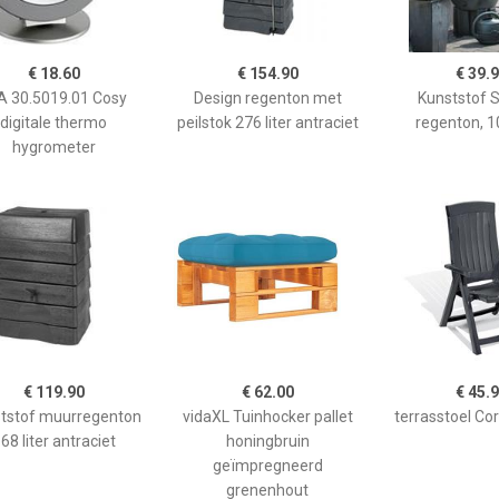
€ 18.60
€ 154.90
€ 39.
A 30.5019.01 Cosy
Design regenton met
Kunststof S
digitale thermo
peilstok 276 liter antraciet
regenton, 10
hygrometer
€ 119.90
€ 62.00
€ 45.
tstof muurregenton
vidaXL Tuinhocker pallet
terrasstoel Cors
68 liter antraciet
honingbruin
geïmpregneerd
grenenhout