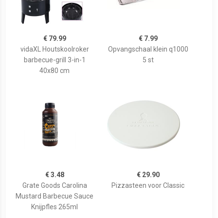
€ 79.99
€ 7.99
vidaXL Houtskoolroker
Opvangschaal klein q1000
barbecue-grill 3-in-1
5 st
40x80 cm
€ 3.48
€ 29.90
Grate Goods Carolina
Pizzasteen voor Classic
Mustard Barbecue Sauce
Knijpfles 265ml